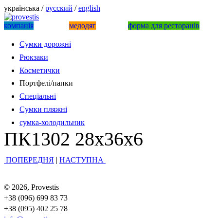
українська /
русский
/
english
компанiя
медодяг
форма для ресторанів
Сумки дорожні
Рюкзаки
Косметички
Портфелі/папки
Спеціальні
Сумки пляжні
сумка-холодильник
ПК1302 28х36х6
ПОПЕРЕДНЯ
|
НАСТУПНА
© 2026, Provestis
+38 (096) 699 83 73
+38 (095) 402 25 78