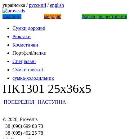
українська /
русский
/
english
компанiя
медодяг
форма для ресторанів
Сумки дорожні
Рюкзаки
Косметички
Портфелі/папки
Спеціальні
Сумки пляжні
сумка-холодильник
ПК1301 25х36х5
ПОПЕРЕДНЯ
|
НАСТУПНА
© 2026, Provestis
+38 (096) 699 83 73
+38 (095) 402 25 78