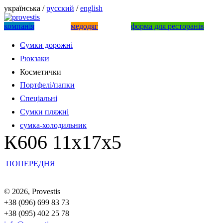
українська /
русский
/
english
компанiя
медодяг
форма для ресторанів
Сумки дорожні
Рюкзаки
Косметички
Портфелі/папки
Спеціальні
Сумки пляжні
сумка-холодильник
К606 11х17х5
ПОПЕРЕДНЯ
© 2026, Provestis
+38 (096) 699 83 73
+38 (095) 402 25 78