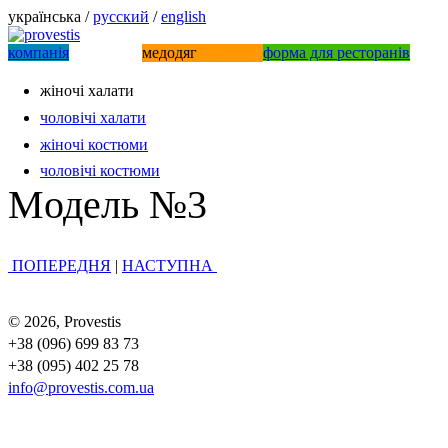
українська /
русский
/
english
компанiя
медодяг
форма для ресторанів
жіночі халати
чоловiчi халати
жіночі костюми
чоловічі костюми
Mодель №3
ПОПЕРЕДНЯ
|
НАСТУПНА
© 2026, Provestis
+38 (096) 699 83 73
+38 (095) 402 25 78
info@provestis.com.ua