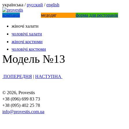
українська /
русский
/
english
компанiя
медодяг
форма для ресторанів
жіночі халати
чоловiчi халати
жіночі костюми
чоловічі костюми
Модель №13
ПОПЕРЕДНЯ
|
НАСТУПНА
© 2026, Provestis
+38 (096) 699 83 73
+38 (095) 402 25 78
info@provestis.com.ua