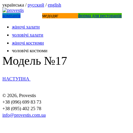
українська /
русский
/
english
компанiя
медодяг
форма для ресторанів
жіночі халати
чоловiчi халати
жіночі костюми
чоловічі костюми
Модель №17
НАСТУПНА
© 2026, Provestis
+38 (096) 699 83 73
+38 (095) 402 25 78
info@provestis.com.ua