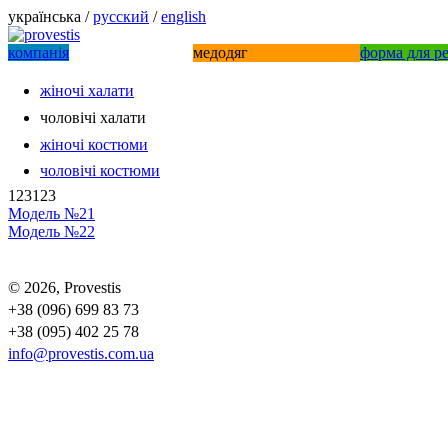
українська /
русский
/
english
компанiя
медодяг
форма для р
жіночі халати
чоловiчi халати
жіночі костюми
чоловічі костюми
123123
Модель №21
Модель №22
© 2026, Provestis
+38 (096) 699 83 73
+38 (095) 402 25 78
info@provestis.com.ua